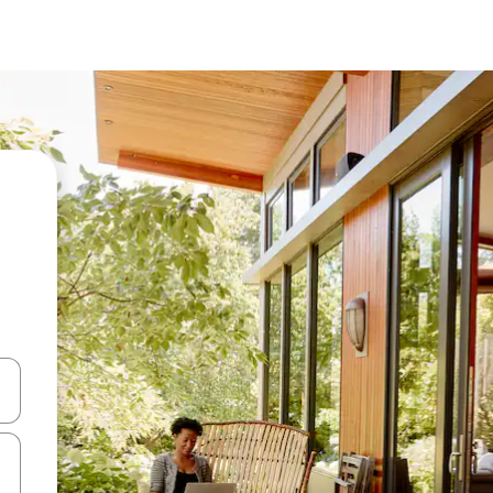
ციისთვის გამოიყენეთ კლავიშები ზემოთ/ქვემოთ მიმართული ისრებით 