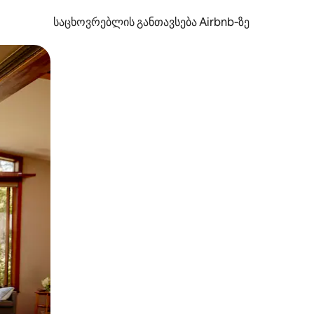
საცხოვრებლის განთავსება Airbnb‑ზე
ან შეხებისა თუ თითის გასმის ჟესტები.