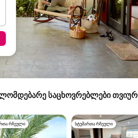
ლომდებარე საცხოვრებლები თვიუ
რთა რჩეული
სტუმართა რჩეული
ა რჩეული მოწინავე ვარიანტი
სტუმართა რჩეული