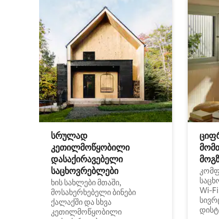
სრულად
ციფ
კეთილმოწყობილი
მომ
დასაქირავებელი
მოგზ
საცხოვრებლები
კომ
საცხ
ხის სახლები მთაში,
Wi‑F
მოსახერხებელი ბინები
სივრ
ქალაქში და სხვა
დისტ
კეთილმოწყობილი