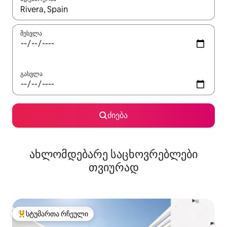
როცა შედეგები ხელმისაწვდომი გახდება, ნავიგაციისთვის გამ
შესვლა
გასვლა
ძიება
ახლომდებარე საცხოვრებლები
თვიურად
სტუმართა რჩეული
სტუმართა რჩეული მოწინავე ვარიანტი