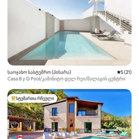
საოჯახო სასტუმრო (პისარა)
საშუალო 
5 (21)
Casa B y G Pool/კამინიტო დელ რეი/მალაგის ცენტრი
სტუმართა რჩეული
სტუმართა რჩეული მოწინავე ვარიანტი