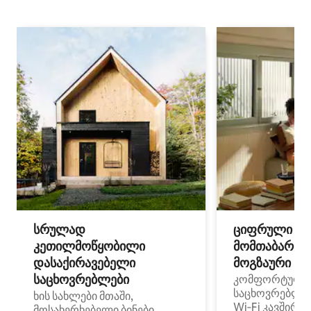
სრულად
ციფრული
კეთილმოწყობილი
მომთაბარეებ
დასაქირავებელი
მოგზაური სპ
საცხოვრებლები
კომფორტული
საცხოვრებლე
ხის სახლები მთაში,
Wi‑Fi კავშირი
მოსახერხებელი ბინები