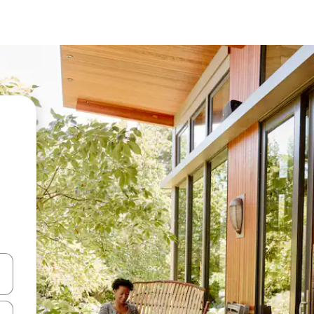
ციისთვის გამოიყენეთ კლავიშები ზემოთ/ქვემოთ მიმართული ისრებით 