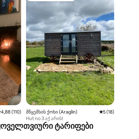
ილვა
აშუალო შეფასებაა 5‑დან 4,88, 110 მიმოხილვა
4,88 (110)
მწყემსის ქოხი (Araglin)
საშუალო შეფასება
5 (18)
Hut no 3 აქ არის!
 ყოველთვიური ტარიფები
ლი