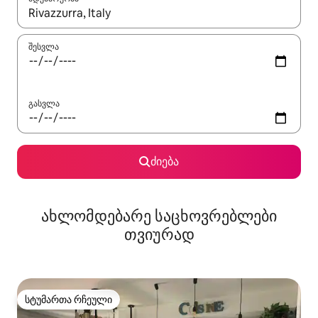
როცა შედეგები ხელმისაწვდომი გახდება, ნავიგაციისთვის გამ
შესვლა
გასვლა
ძიება
ახლომდებარე საცხოვრებლები
თვიურად
სტუმართა რჩეული
სტუმართა რჩეული