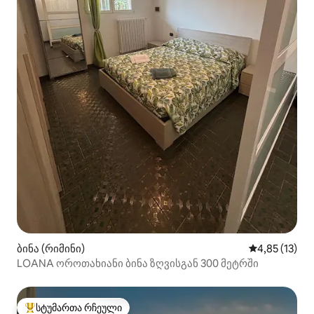
ბინა (რიმინი)
საშუალო შეფ
4,85 (13)
LOANA ოროთახიანი ბინა ზღვისგან 300 მეტრში
სტუმართა რჩეული
სტუმართა რჩეული მოწინავე ვარიანტი