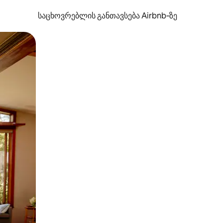
საცხოვრებლის განთავსება Airbnb‑ზე
ან შეხებისა თუ თითის გასმის ჟესტები.