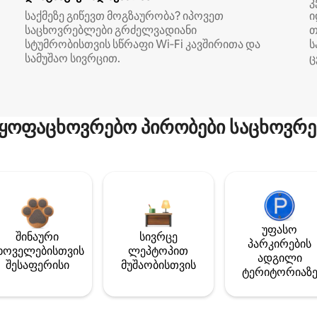
კ
საქმეზე გიწევთ მოგზაურობა? იპოვეთ
ი
საცხოვრებლები გრძელვადიანი
თ
სტუმრობისთვის სწრაფი Wi‑Fi კავშირითა და
ს
სამუშაო სივრცით.
ც
ყოფაცხოვრებო პირობები საცხოვრე
უფასო
შინაური
სივრცე
პარკირების
ხოველებისთვის
ლეპტოპით
ადგილი
შესაფერისი
მუშაობისთვის
ტერიტორიაზ