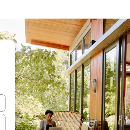
ციისთვის გამოიყენეთ კლავიშები ზემოთ/ქვემოთ მიმართული ისრებით 