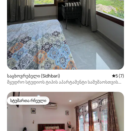
საცხოვრებელი (Sidhbari)
საშუალო 
5 (7)
მყუდრო სტუდიოს ტიპის აპარტამენტი სამუშაოსთვის
და დასვენებისთვის| ხედი თოვლზე + ტერასა
სტუმართა რჩეული
სტუმართა რჩეული