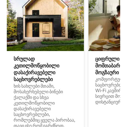
სრულად
ციფრული
კეთილმოწყობილი
მომთაბარეებ
დასაქირავებელი
მოგზაური სპ
საცხოვრებლები
კომფორტული
საცხოვრებლე
ხის სახლები მთაში,
Wi‑Fi კავშირი
მოსახერხებელი ბინები
სივრცით მობი
ქალაქში და სხვა
დისტანციური მ
კეთილმოწყობილი
დასაქირავებელი
საცხოვრებლები,
რომლებშიც ყველა პირობაა,
თავი ისე რომ იგრძნოთ,