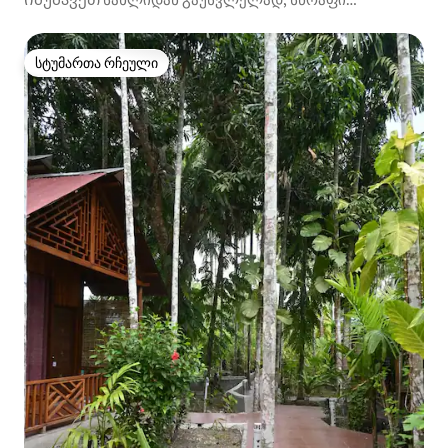
ინტერნეტ-კავშირით Havelock-ზე
სტუმართა რჩეული
სტუმართა რჩეული