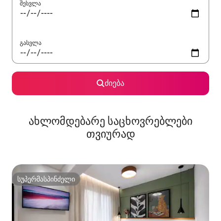
შესვლა
გასვლა
ძიება
ახლომდებარე საცხოვრებლები
თვიურად
სუპერმასპინძელი
სუპერმასპინძელი