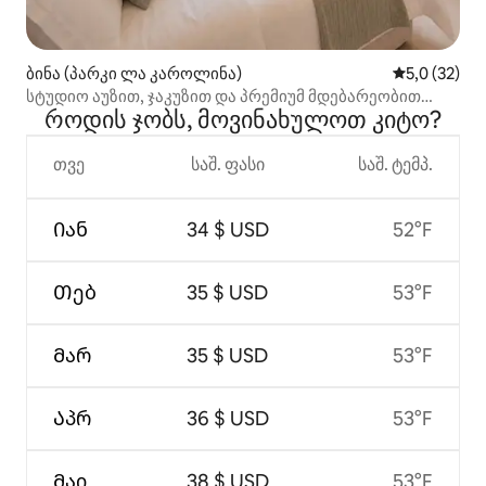
ბინა (პარკი ლა კაროლინა)
საშუალო შე
5,0 (32)
სტუდიო აუზით, ჯაკუზით და პრემიუმ მდებარეობით
როდის ჯობს, მოვინახულოთ კიტო?
კიტოში
თვე
საშ. ფასი
საშ. ტემპ.
Იან
34 $ USD
52°F
Თებ
35 $ USD
53°F
Მარ
35 $ USD
53°F
Აპრ
36 $ USD
53°F
Მაი
38 $ USD
53°F