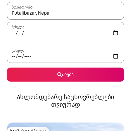
მდებარეობა
როცა შედეგები ხელმისაწვდომი გახდება, ნავიგაციისთვის გამ
შესვლა
გასვლა
ძიება
ახლომდებარე საცხოვრებლები
თვიურად