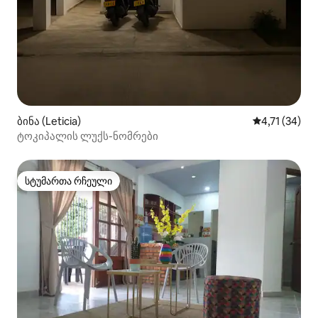
ბინა (Leticia)
საშუალო შეფ
4,71 (34)
ტოკიპალის ლუქს-ნომრები
სტუმართა რჩეული
სტუმართა რჩეული