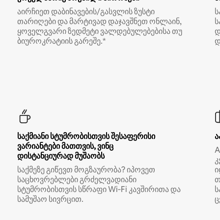
აირჩიეთ დაბინავების/გასვლის ზუსტი
ს
თარიღები და მარტივად დაჯავშნეთ ონლაინ,
ს
ყოველგვარი ზედმეტი ვალდებულებებისა თუ
დ
ბიუროკრატიის გარეშე.*
დ
საქმიანი სტუმრობისთვის შესაფერისი
ა
ვარიანტები მათთვის, ვინც
A
დისტანციურად მუშაობს
კ
საქმეზე გიწევთ მოგზაურობა? იპოვეთ
ი
საცხოვრებლები გრძელვადიანი
თ
სტუმრობისთვის სწრაფი Wi‑Fi კავშირითა და
ს
სამუშაო სივრცით.
ც