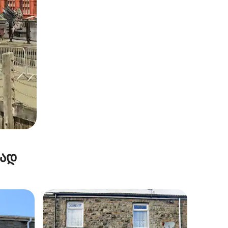
რად
არიანტი