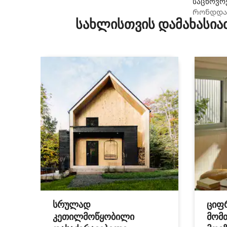
საცხოვრე
Რონდდას
სახლისთვის დამახასია
თვალწარ
სრულად
ციფ
კეთილმოწყობილი
მომ