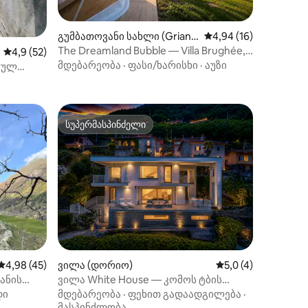
გუმბათოვანი სახლი (Griant
საშუალო შეფასებაა 
4,94 (16)
e)
The Dreamland Bubble — Villa Brughée,
ილვა
საშუალო შეფასებაა 5‑დან 4,9, 52 მიმოხილვა
4,9 (52)
კომოს ტბა
მდებარეობა
·
ფასი/ხარისხი
·
აუზი
იულ
სუპერმასპინძელი
არიანტი
სუპერმასპინძელი
ილვა
საშუალო შეფასებაა 5‑დან 4,98, 45 მიმოხილვა
4,98 (45)
ვილა (დორიო)
საშუალო შეფასება
5,0 (4)
ანის
ვილა White House — კომოს ტბის
განსაცვიფრებელი ხედები
დი
მდებარეობა
·
ფეხით გადაადგილება
·
მასპინძლობა