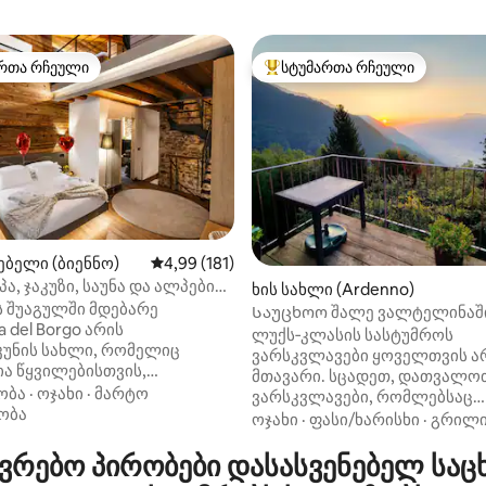
რთა რჩეული
სტუმართა რჩეული
ა რჩეული მოწინავე ვარიანტი
სტუმართა რჩეული მოწინავე ვ
5‑დან 5,0, 50 მიმოხილვა
ბელი (ბიენნო)
საშუალო შეფასებაა 5‑დან 4,99, 181 მიმოხ
4,99 (181)
პა, ჯაკუზი, საუნა და ალპების
ხის სახლი (Ardenno)
xury Home
ს შუაგულში მდებარე
Საუცხოო შალე ვალტელინაშ
a del Borgo არის
ლომბარდიას მთები
ლუქს‑კლასის სასტუმროს
უკუნის სახლი, რომელიც
ვარსკვლავები ყოველთვის ა
ა წყვილებისთვის,
მთავარი. სცადეთ, დათვალო
აც სურთ რომანტიკული
ობა
·
ოჯახი
·
მარტო
ვარსკვლავები, რომლებსაც
ბა სრული
ობა
პანორამული ტერასიდან დაი
ოჯახი
·
ფასი/ხარისხი
·
გრილ
ციალურობით. ქვა, ხე და
ჩვენი ფანტასტიკური შალედან
 ასევე, სადღეღამისო კერძო
რებო პირობები დასასვენებელ საც
დონიდან 1100 მეტრზე, ულამა
ზით, ფინური საუნითა და
ვალტელინის შუაგულში, ვალ‑