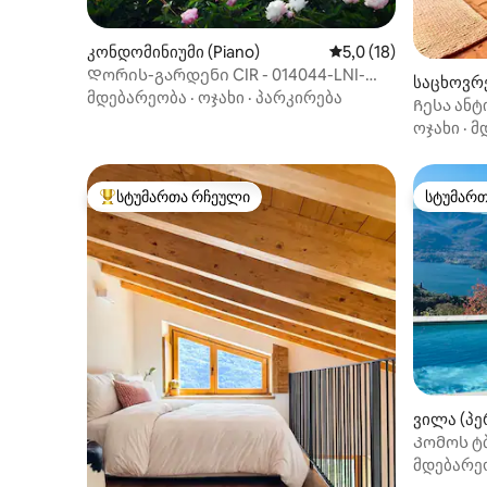
კონდომინიუმი (Piano)
საშუალო შეფასებაა 
5,0 (18)
Დორის-გარდენი CIR - 014044-LNI-
საცხოვრე
00003
მდებარეობა
·
ოჯახი
·
პარკირება
Ჩესა ანტ
ალპური დ
ოჯახი
·
მ
სტუმართა რჩეული
სტუმარ
სტუმართა რჩეული მოწინავე ვარიანტი
სტუმარ
ვილა (პ
Კომოს ტბ
მდებარე