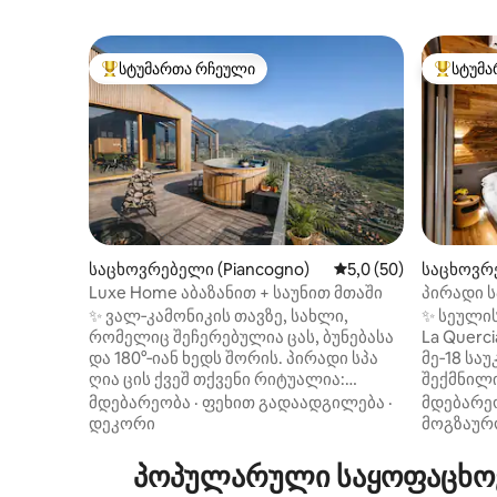
სტუმართა რჩეული
სტუმა
სტუმართა რჩეული მოწინავე ვარიანტი
სტუმართ
საცხოვრებელი (Piancogno)
საშუალო შეფასებაა 
5,0 (50)
საცხოვრე
Luxe Home აბაზანით + საუნით მთაში
პირადი ს
ხედი, Lu
✨ ვალ‑კამონიკის თავზე, სახლი,
✨ სეული
რომელიც შეჩერებულია ცას, ბუნებასა
La Querci
და 180°‑იან ხედს შორის. პირადი სპა
მე‑18 სა
ღია ცის ქვეშ თქვენი რიტუალია:
შექმნილი
40°‑იანი ფინური აბაზანა, შეშის
რომლებს
მდებარეობა
·
ფეხით გადაადგილება
·
მდებარე
სათბურიანი საუნა და ცხელი შხაპი
დასვენე
დეკორი
მოგზაურ
ვარსკვლავების ქვეშ. 🛏️ საწოლი
კონფიდენ
193×203 სმ, სუიტა + ორადგილიანი
დიზაინი,
პოპულარული საყოფაცხოვ
ანტრესოლი, 🛋️ შუშის კედლებიანი
სპა ჯაკუ