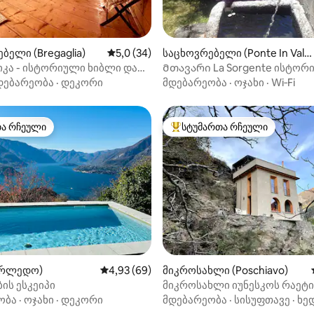
5‑დან 5,0, 18 მიმოხილვა
ბელი (Bregaglia)
საშუალო შეფასებაა 5‑დან 5,0, 34 მიმოხ
5,0 (34)
საცხოვრებელი (Ponte In Valt
ellina)
იკა - ისტორიული ხიბლი და
Მთავარი La Sorgente ისტორ
ასვენება 1601
Roseto del Drago
დებარეობა
·
დეკორი
მდებარეობა
·
ოჯახი
·
Wi‑Fi
თა რჩეული
სტუმართა რჩეული
თა რჩეული
სტუმართა რჩეული მოწინავე ვ
ერლედო)
საშუალო შეფასებაა 5‑დან 4,93, 69 მიმოხ
4,93 (69)
მიკროსახლი (Poschiavo)
ის ესკეიპი
მიკროსახლი იუნესკოს რაეტი
რკინიგზის ხედით
ობა
·
ოჯახი
·
დეკორი
მდებარეობა
·
სისუფთავე
·
ხე