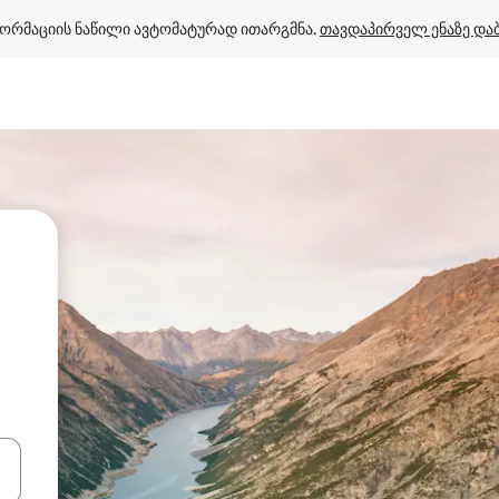
ორმაციის ნაწილი ავტომატურად ითარგმნა. 
თავდაპირველ ენაზე და
ციისთვის გამოიყენეთ კლავიშები ზემოთ/ქვემოთ მიმართული ისრებით 