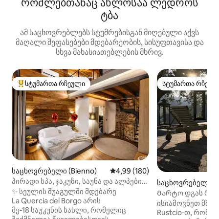
რომლებთანაც ახლოსაა ლედროს
ტბა
ამ საცხოვრებლებს სტუმრებისგან მიღებული აქვს
მაღალი შეფასებები მდებარეობის, სისუფთავისა და
სხვა მახასიათებლების მხრივ.
სტუმართა რჩეული
სტუმართა რჩეულ
სტუმართა რჩეული მოწინავე ვარიანტი
სტუმართა რჩეულ
საცხოვრებელი (Bienno)
საშუალო შეფასებაა 5‑დან 4,9
4,99 (180)
პირადი სპა, ჯაკუზი, საუნა და ალპების
საცხოვრებელი (S
ხედი, Luxury Home
✨ სეულის შუაგულში მდებარე
Მარტო დგას რუსტ
La Quercia del Borgo არის
8 ადამიანისთვის
ისიამოვნეთ მშვი
მე‑18 საუკუნის სახლი, რომელიც
Rustcio‑თ, რომე