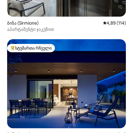
ბინა (Sirmione)
საშუალო შეფა
4,89 (114)
აპარტამენტი ჯაკუზით
სტუმართა რჩეული
სტუმართა რჩეული მოწინავე ვარიანტი