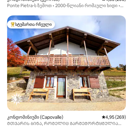
Ponte Pietra‑ს ზემოთ • 2000‑წლიანი რომაული ხიდი •
ხედი
სტუმართა რჩეული
სტუმართა რჩეული მოწინავე ვარიანტი
კონდომინიუმი (Capovalle)
საშუალო შეფას
4,95 (269)
ᲛᲗᲕᲐᲠᲘᲡ ᲑᲘᲜᲐ, ᲠᲝᲛᲔᲚᲘᲪ ᲒᲐᲠᲨᲔᲛᲝᲠᲢᲧᲛᲣᲚᲘᲐ
ᲑᲣᲜᲔᲑᲘᲗ