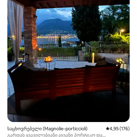
საცხოვრებელი (Magnolie-porticcioli)
საშუალო შეფა
4,95 (176)
გარდას ყვავილებიანი აივანი პორტიკო და