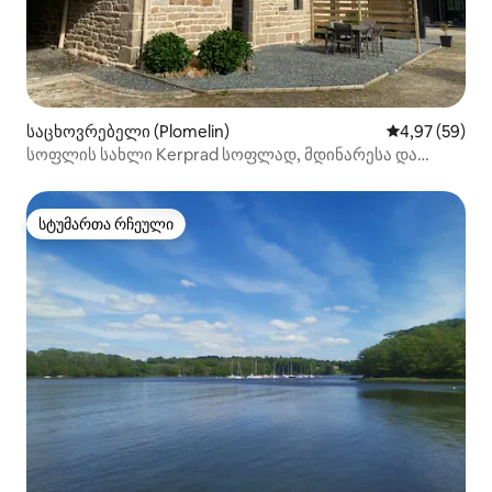
საცხოვრებელი (Plomelin)
საშუალო შეფა
4,97 (59)
სოფლის სახლი Kerprad სოფლად, მდინარესა და
ზღვას შორის
სტუმართა რჩეული
სტუმართა რჩეული