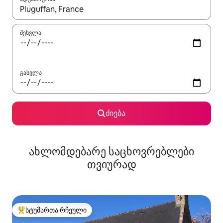
როცა შედეგები ხელმისაწვდომი გახდება, ნავიგაციისთვის გამ
შესვლა
გასვლა
ძიება
ახლომდებარე საცხოვრებლები
თვიურად
სტუმართა რჩეული
სტუმართა რჩეული მოწინავე ვარიანტი