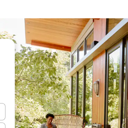
ციისთვის გამოიყენეთ კლავიშები ზემოთ/ქვემოთ მიმართული ისრებით 