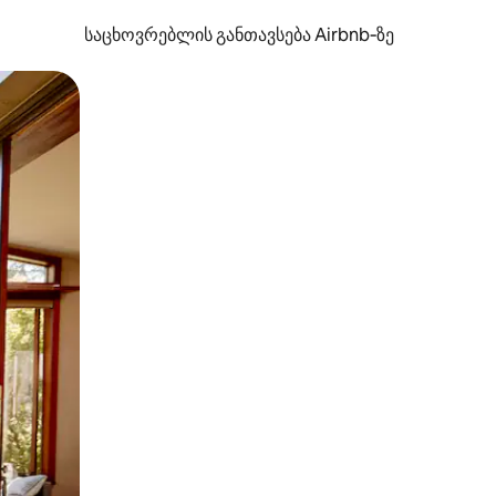
საცხოვრებლის განთავსება Airbnb‑ზე
ან შეხებისა თუ თითის გასმის ჟესტები.