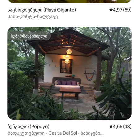
საცხოვრებელი (Playa Gigante)
საშუალო შეფა
4,97 (59)
Კასა-კოსტა-სალვაჯე
სუპერმასპინძელი
სუპერმასპინძელი
ბუნგალო (Popoyo)
საშუალო შეფა
4,65 (48)
Გადაკეთებული - Casita Del Sol - ნაბიჯები
სანაპიროდან