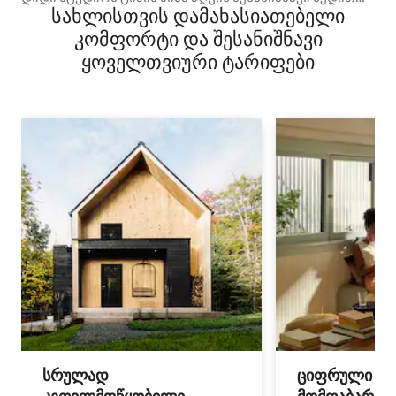
სახლისთვის დამახასიათებელი
Domaine du Soleil-ში
კომფორტი და შესანიშნავი
ყოველთვიური ტარიფები
სრულად
ციფრული