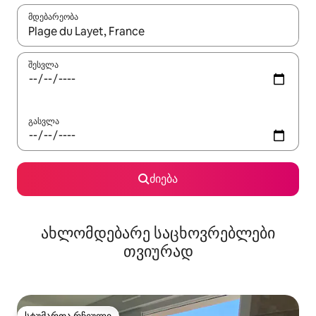
მდებარეობა
როცა შედეგები ხელმისაწვდომი გახდება, ნავიგაციისთვის გამ
შესვლა
გასვლა
ძიება
ახლომდებარე საცხოვრებლები
თვიურად