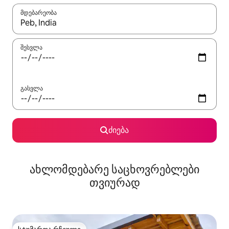
მდებარეობა
როცა შედეგები ხელმისაწვდომი გახდება, ნავიგაციისთვის გამ
შესვლა
გასვლა
ძიება
ახლომდებარე საცხოვრებლები
თვიურად