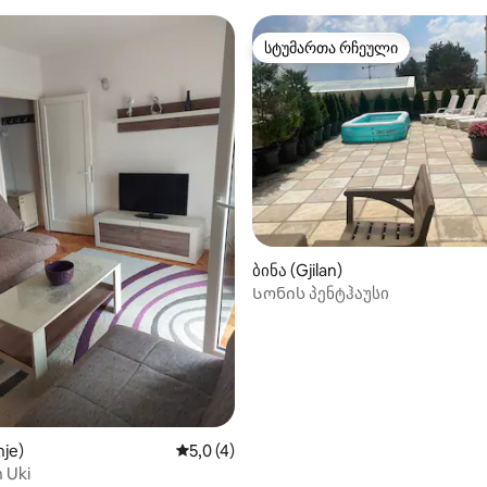
სტუმართა რჩეული
სტუმართა რჩეული
ბინა (Gjilan)
Სონის პენტჰაუსი
nje)
საშუალო შეფასებაა 5‑დან 5,0, 4 მიმო
5,0 (4)
 Uki