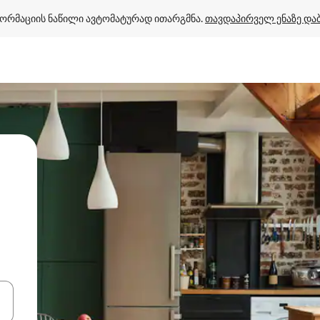
ორმაციის ნაწილი ავტომატურად ითარგმნა. 
თავდაპირველ ენაზე და
ციისთვის გამოიყენეთ კლავიშები ზემოთ/ქვემოთ მიმართული ისრებით 