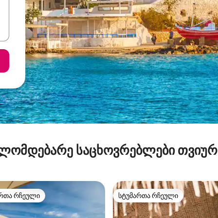
ლომდებარე საცხოვრებლები თვიუ
რთა რჩეული
სტუმართა რჩეული
ა რჩეული მოწინავე ვარიანტი
სტუმართა რჩეული