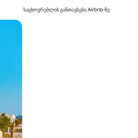
საცხოვრებლის განთავსება Airbnb‑ზე
ან შეხებისა თუ თითის გასმის ჟესტები.