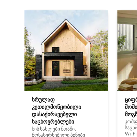
სრულად
ციფ
კეთილმოწყობილი
მომ
დასაქირავებელი
მოგზ
საცხოვრებლები
კომ
საცხ
ხის სახლები მთაში,
Wi‑F
მოსახერხებელი ბინები