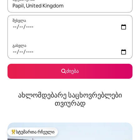
როცა შედეგები ხელმისაწვდომი გახდება, ნავიგაციისთვის გამ
შესვლა
გასვლა
ძიება
ახლომდებარე საცხოვრებლები
თვიურად
სტუმართა რჩეული
სტუმართა რჩეული მოწინავე ვარიანტი