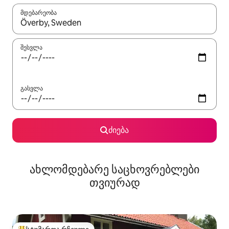
მდებარეობა
როცა შედეგები ხელმისაწვდომი გახდება, ნავიგაციისთვის გამ
შესვლა
გასვლა
ძიება
ახლომდებარე საცხოვრებლები
თვიურად