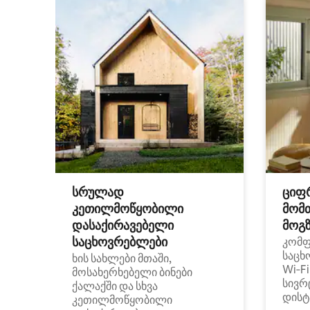
სრულად
ციფ
კეთილმოწყობილი
მომ
დასაქირავებელი
მოგზ
საცხოვრებლები
კომ
საცხ
ხის სახლები მთაში,
Wi‑F
მოსახერხებელი ბინები
სივრ
ქალაქში და სხვა
დისტ
კეთილმოწყობილი