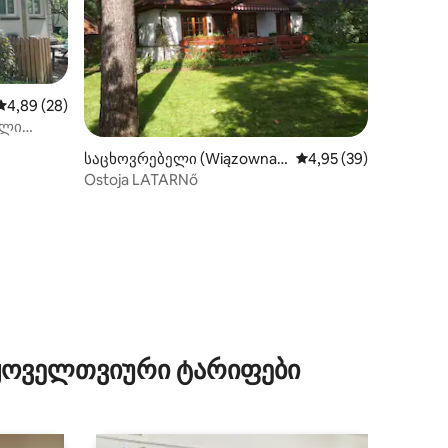
საშუალო შეფასებაა 5‑დან 4,89, 28 მიმოხილვა
4,89 (28)
ხლი
საცხოვრებელი (Wiązowna
საშუალო შეფასებაა 5
4,95 (39)
Kościelna)
Ostoja LATARNő
ილვა
 ყოველთვიური ტარიფები