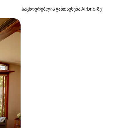
საცხოვრებლის განთავსება Airbnb‑ზე
ან შეხებისა თუ თითის გასმის ჟესტები.