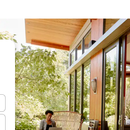
ციისთვის გამოიყენეთ კლავიშები ზემოთ/ქვემოთ მიმართული ისრებით 