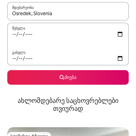
მდებარეობა
როცა შედეგები ხელმისაწვდომი გახდება, ნავიგაციისთვის გამ
შესვლა
გასვლა
ძიება
ახლომდებარე საცხოვრებლები
თვიურად