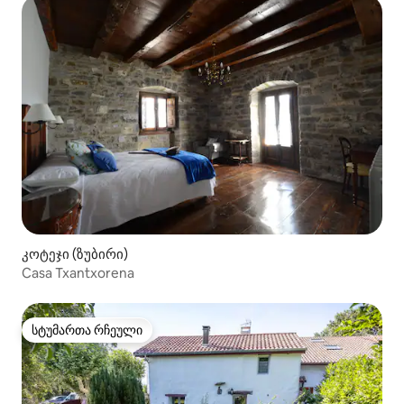
კოტეჯი (ზუბირი)
Casa Txantxorena
სტუმართა რჩეული
სტუმართა რჩეული