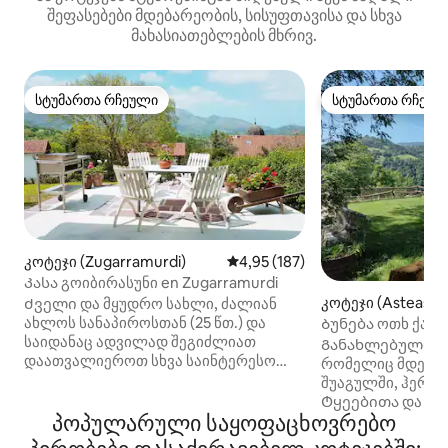
შეფასებები მდებარეობის, სისუფთავისა და სხვა
მახასიათებლების მხრივ.
სტუმართა რჩეული
სტუმართა რჩეულ
სტუმართა რჩეული
სტუმართა რჩეულ
კოტეჯი (Zugarramurdi)
საშუალო შეფასებაა 5‑დან 4,9
4,95 (187)
Კასა გოიბირასუნი en Zugarramurdi
კოტეჯი (Asteasu)
Ძველი და მყუდრო სახლი, ძალიან
ახლოს სანაპიროსთან (25 წთ.) და
Ბუნება ოთხ ქარზ
საიდანაც ადვილად შეგიძლიათ
Განახლებული ძვ
დაათვალიეროთ სხვა საინტერესო
რომელიც მდებარ
ადგილები. Ინტერიერში არის
შუაგულში, ჰერნი
ყველაფერი, რაც თავს შინ
Ტყეებითა და მ
გაგრძნობინებთ, ტევადი
პოპულარული საყოფაცხოვრებო
გარშემორტყმული
შესასვლელის გარდა, სადაც
სოფლამდე 20 წუ