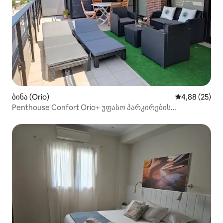
ბინა (Orio)
საშუალო შეფა
4,88 (25)
Penthouse Confort Orio+ უფასო პარკირების
ადგილი,REG ESS02791