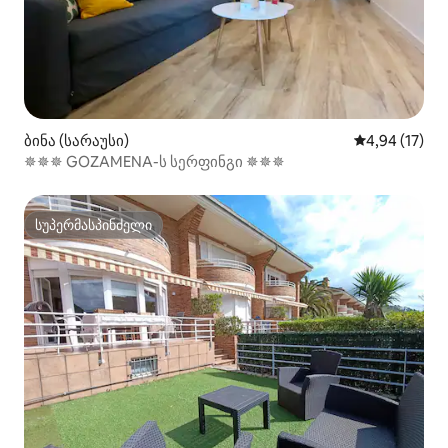
ბინა (სარაუსი)
საშუალო შეფ
4,94 (17)
✵✵✵ GOZAMENA-ს სერფინგი ✵✵✵
სუპერმასპინძელი
სუპერმასპინძელი