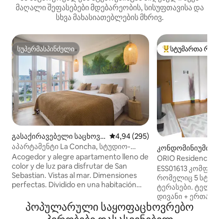
მაღალი შეფასებები მდებარეობის, სისუფთავისა და
სხვა მახასიათებლების მხრივ.
სუპერმასპინძელი
სტუმართა რჩე
სუპერმასპინძელი
სტუმართა რჩეული
გასაქირავებელი საცხოვ
საშუალო შეფასებაა 5‑დან 4,9
4,94 (295)
რებელი (სან სებასტიანი)
აპარტამენტი La Concha, სტუდიო-
კონდომინიუმი (O
აპარტამენტი la concha
Acogedor y alegre apartamento lleno de
ORIO Residencia
color y de luz para disfrutar de San
პარკინგი
ESS01613 კომფო
Sebastian. Vistas al mar. Dimensiones
რომელიც 5 სტუმა
perfectas. Dividido en una habitación
ტერასები. ტელე
espaciosa y con buenos armarios, un
დივანი + ერთად
salón comedor amplio con un sofá super
პოპულარული საყოფაცხოვრებო
ტერასა. Სამზა
cómodo y cuadros modernos, una
ოთახი ტერასით: 