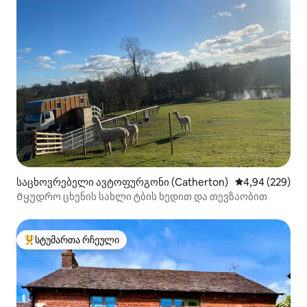
საცხოვრებელი ავტოფურგონი (Catherton)
საშუალო შეფას
4,94 (229)
Მყუდრო ცხენის სახლი ტბის ხედით და თევზაობით
სტუმართა რჩეული
სტუმართა რჩეული მოწინავე ვარიანტი