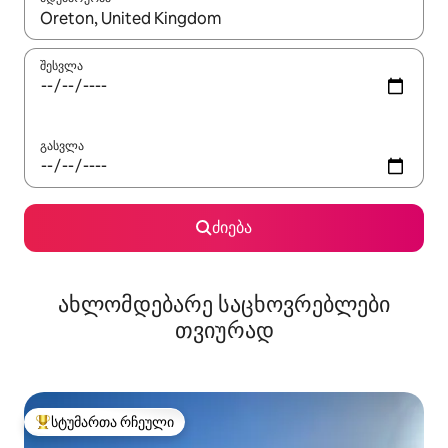
როცა შედეგები ხელმისაწვდომი გახდება, ნავიგაციისთვის გამ
შესვლა
გასვლა
ძიება
ახლომდებარე საცხოვრებლები
თვიურად
სტუმართა რჩეული
სტუმართა რჩეული მოწინავე ვარიანტი