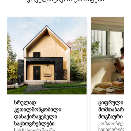
სრულად
ციფრული
კეთილმოწყობილი
მომთაბარეებ
დასაქირავებელი
მოგზაური სპ
საცხოვრებლები
კომფორტული
საცხოვრებლე
ხის სახლები მთაში,