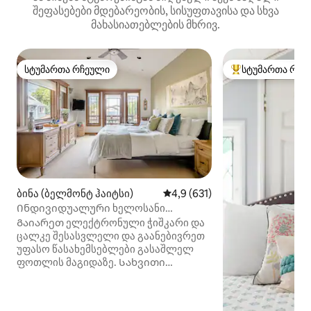
შეფასებები მდებარეობის, სისუფთავისა და სხვა
მახასიათებლების მხრივ.
სტუმართა რჩეული
სტუმართა რჩე
სტუმართა რჩეული
სტუმართა რჩეული
ბინა (ბელმონტ ჰაიტსი)
საშუალო შეფასებაა 5‑დან 4,
4,9 (631)
Ინდივიდუალური ხელოსანი
ჰიდრომასაჟიანი აუზით ოკეანესთან
Გაიარეთ ელექტრონული ჭიშკარი და
ახლოს
ცალკე შესასვლელი და გაანებივრეთ
უფასო წასახემსებლები გასაშლელ
ფოთლის მაგიდაზე. Სახვითი
ინტერიერის შტრიხები მოიცავს
ანტიკვარულ ხელოვნების ნიმუშებს და
სერვირების ლანგარს, ხოლო გარეთ