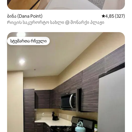
ბინა (Dana Point)
საშუალო შეფა
4,85 (327)
Რიცის საკურორტო სახლი @ მონარქი პლაჟი
სტუმართა რჩეული
სტუმართა რჩეული