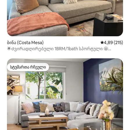
ბინა (Costa Mesa)
საშუალო შეფა
4,89 (215)
🌟Ძვირადღირებული 1BRM/1bath სპორტული 🤩
დარბაზი/აუზი - ახლოს UCI/აეროპორტში
სტუმართა რჩეული
სტუმართა რჩეული