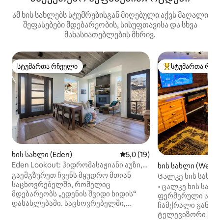
ამ ხის სახლებს სტუმრებისგან მიღებული აქვს მაღალი
შეფასებები მდებარეობის, სისუფთავისა და სხვა
მახასიათებლების მხრივ.
სტუმართა რჩეული
სტუმართა რჩე
სტუმართა რჩეული
სტუმართა რჩეული
ხის სახლი (Eden)
საშუალო შეფასებაა 5‑დან 5
5,0 (19)
Eden Lookout: ჰიდრომასაჟიანი აუზი,
ხის სახლი (West P
ხედები და საპატიო ზომის საწოლები!
გაემგზურეთ ჩვენს მყუდრო მთიან
Ცალკე ხის სახლი, 
საცხოვრებელში, რომელიც
75"TV, Kayak, WD
• ცალკე ხის სახლ
მდებარეობს „ედენის შვიდი ხიდის“
ფერმერული აბაზა
დასახლებაში. საცხოვრებელში,
ჩამქრალი განათებ
რომელშიც ორი საძინებელი და
ტელევიზორი სააბ