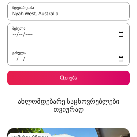
მდებარეობა
როცა შედეგები ხელმისაწვდომი გახდება, ნავიგაციისთვის გამ
შესვლა
გასვლა
ძიება
ახლომდებარე საცხოვრებლები
თვიურად