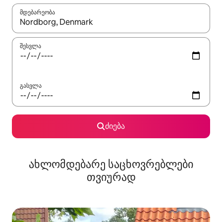
მდებარეობა
როცა შედეგები ხელმისაწვდომი გახდება, ნავიგაციისთვის გამ
შესვლა
გასვლა
ძიება
ახლომდებარე საცხოვრებლები
თვიურად