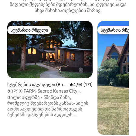
მაღალი შეფასებები მდებარეობის, სისუფთავისა და
სხვა მახასიათებლების მხრივ.
სტუმართა რჩეული
სტუმართა რჩეულ
სტუმართა რჩეული
სტუმართა რჩეულ
სტუმრების ფლიგელი (Buc
საშუალო შეფასებაა 5‑დან 4,9
4,94 (171)
kner)
ᲛᲘᲚᲝ FARM-Sacred Kansas City
Retreat
Მილოს ფერმა - წმინდა მიწა,
რომელიც მდებარეობს კანზას-სიტის
აღმოსავლეთით და წარმოადგენს
ბუნებაში დასვენების ადგილს
კედარის ტყით, მყარი ტყით, 2 ტბორით,
ბოჰემური პატარა სახლით,
ხელოვნების სტუდიით, აუზით,