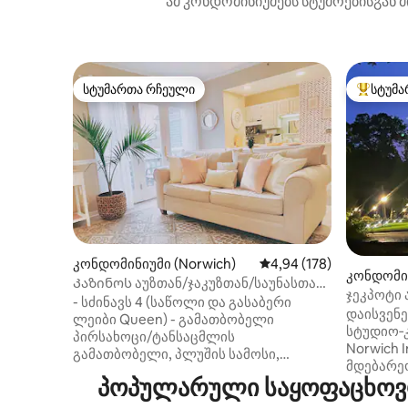
ამ კონდომინიუმებს სტუმრებისგან მ
სტუმართა რჩეული
სტუმა
სტუმართა რჩეული
სტუმართ
კონდომინიუმი (Norwich)
საშუალო შეფასებაა 5‑
4,94 (178)
კონდომინ
Კაზინოს აუზთან/ჯაკუზთან/საუნასთან -
ჯეკპოტი 
ადგილზე სპა
- სძინავს 4 (საწოლი და გასაბერი
სტუდიო‑
დაისვენე
ლეიბი Queen) - გამათბობელი
მახლობ
სტუდიო‑
პირსახოცი/ტანსაცმლის
Norwich I
გამათბობელი, პლუშის სამოსი,
მდებარეო
მიკროფიბრის თმის გადასაფარებელი,
პოპულარული საყოფაცხოვრ
რაღაც 1
მაკიაჟის სარკე - ყავის ბარი
ეს საცხ
ფრანგული პრესით, ესპრესოს