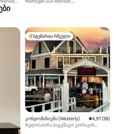
 Norwich
Mohegan Sun Retreat:
ები
ლად
აუზი•ჯაკუზი•Norwich Spa‑ს
მახლობლად
სტუმართა რჩეული
სტუმართა რჩეული მოწინავე ვარიანტი
ილვა
კონდომინიუმი (Westerly)
საშუალო შეფასებაა 5
4,97 (58)
Წყლისპირა საგუშაგო გორაკის
შუაგულში