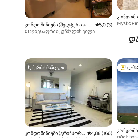
კონდომინ
Mystic Re
კონდომინიუმი (შელტერი აილ
საშუალო შეფასებაა
5,0 (3)
ენდის სიმაღლეები)
Თავშესაფრის კუნძულის ვილა
და
სუპერმასპინძელი
სტუმა
სუპერმასპინძელი
სტუმართ
კონდომი
კონდომინიუმი (გრინპორტ
საშუალო შეფასებაა 5‑
4,88 (166)
ი)
Ხმის წინ