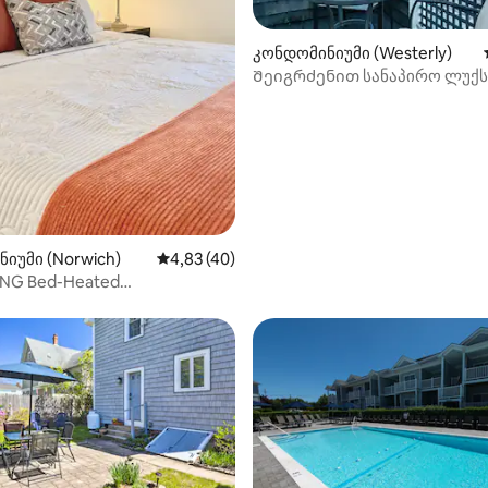
კონდომინიუმი (Westerly)
Შეიგრძენით სანაპირო ლუქს
5‑დან 5,0, 14 მიმოხილვა
The Carousel Suite-ში
იუმი (Norwich)
საშუალო შეფასებაა 5‑დან 4,83, 40 მიმოხ
4,83 (40)
ING Bed-Heated
uzzi/Sauna-Spa-სთან