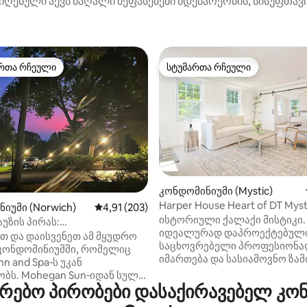
იღებული აქვს მაღალი შეფასებები მდებარეობის, სისუფთავი
რთა რჩეული
სტუმართა რჩეული
ა რჩეული მოწინავე ვარიანტი
სტუმართა რჩეული
კონდომინიუმი (Mystic)
დან 4,94, 178 მიმოხილვა
Harper House Heart of DT Myst
იუმი (Norwich)
საშუალო შეფასებაა 5‑დან 4,91, 203 მიმოხ
4,91 (203)
Getaway
ისტორიული ქალაქი მისტიკი.
აუზის პირას:
იდეალურად დაპროექტებულ
კონდომინიუმი კაზინოს
თ და დაისვენეთ ამ მყუდრო
საცხოვრებელი პროფესიონ
ლად
კონდომინიუმში, რომელიც
იმართება და სასიამოვნო ზა
nn and Spa‑ს უკან
სტუმრობას გთავაზობთ. რამდ
ბს. Mohegan Sun‑იდან სულ
ნაბიჯშია Deep Water Marinas,
ებო პირობები დასაქირავებელ კონდ
 მილის მოშორებით მდებარე
რესტორნები, მათ შორის,
ოვრებელი იდეალური