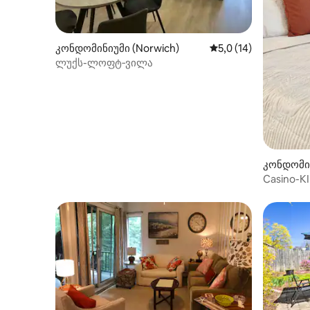
კონდომინიუმი (Norwich)
საშუალო შეფასებაა 
5,0 (14)
ლუქს-ლოფტ‑ვილა
კონდომინ
Casino-K
Pool/Jac