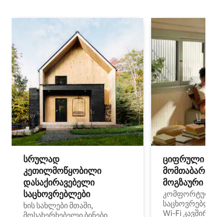
სრულად
ციფრული
კეთილმოწყობილი
მომთაბარეებ
დასაქირავებელი
მოგზაური სპ
საცხოვრებლები
კომფორტული
საცხოვრებლე
ხის სახლები მთაში,
Wi‑Fi კავშირი
მოსახერხებელი ბინები