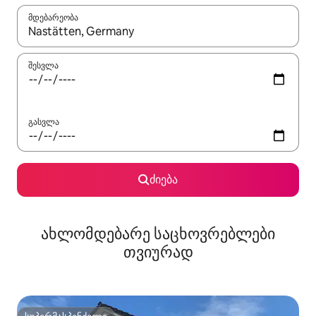
მდებარეობა
როცა შედეგები ხელმისაწვდომი გახდება, ნავიგაციისთვის გამ
შესვლა
გასვლა
ძიება
ახლომდებარე საცხოვრებლები
თვიურად