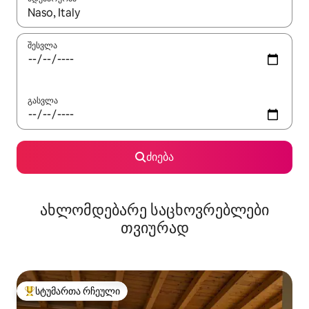
როცა შედეგები ხელმისაწვდომი გახდება, ნავიგაციისთვის გამ
შესვლა
გასვლა
ძიება
ახლომდებარე საცხოვრებლები
თვიურად
სტუმართა რჩეული
სტუმართა რჩეული მოწინავე ვარიანტი