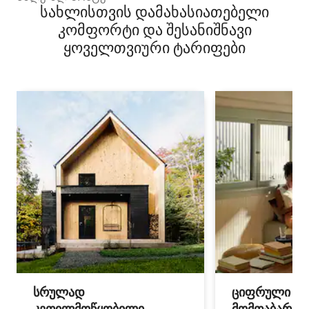
სახლისთვის დამახასიათებელი
კომფორტი და შესანიშნავი
ყოველთვიური ტარიფები
სრულად
ციფრული
კეთილმოწყობილი
მომთაბარეებ