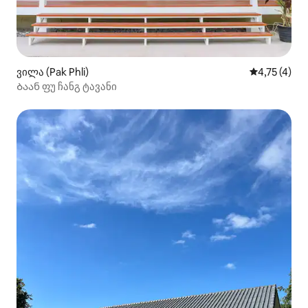
ვილა (Pak Phli)
საშუალო შე
4,75 (4)
Ბაან ფუ ჩანგ ტავანი