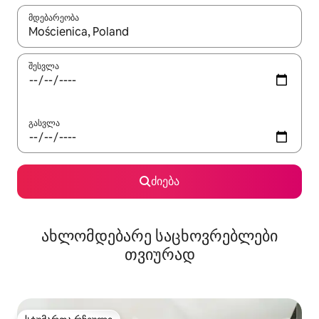
მდებარეობა
როცა შედეგები ხელმისაწვდომი გახდება, ნავიგაციისთვის გამ
შესვლა
გასვლა
ძიება
ახლომდებარე საცხოვრებლები
თვიურად