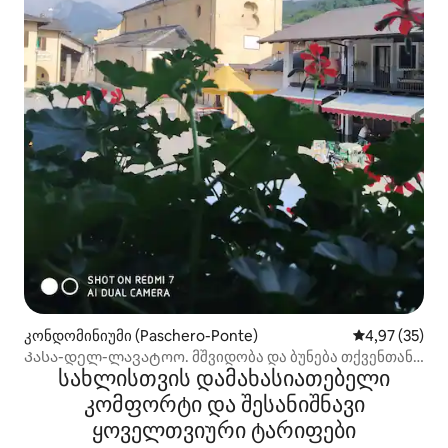
კონდომინიუმი (Paschero-Ponte)
საშუალო შეფა
4,97 (35)
Კასა-დელ-ლავატოო. მშვიდობა და ბუნება თქვენთან
სახლისთვის დამახასიათებელი
ახლოს...
კომფორტი და შესანიშნავი
ყოველთვიური ტარიფები