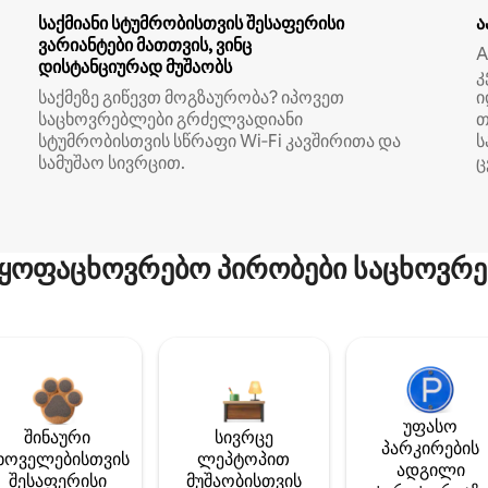
საქმიანი სტუმრობისთვის შესაფერისი
ა
ვარიანტები მათთვის, ვინც
A
დისტანციურად მუშაობს
კ
საქმეზე გიწევთ მოგზაურობა? იპოვეთ
ი
საცხოვრებლები გრძელვადიანი
თ
სტუმრობისთვის სწრაფი Wi‑Fi კავშირითა და
ს
სამუშაო სივრცით.
ც
ყოფაცხოვრებო პირობები საცხოვრე
უფასო
შინაური
სივრცე
პარკირების
ხოველებისთვის
ლეპტოპით
ადგილი
შესაფერისი
მუშაობისთვის