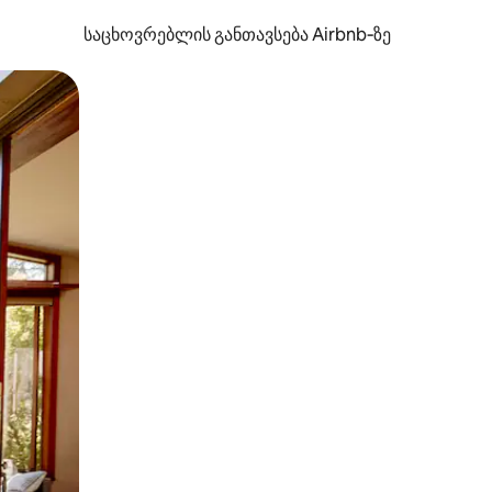
საცხოვრებლის განთავსება Airbnb‑ზე
ან შეხებისა თუ თითის გასმის ჟესტები.