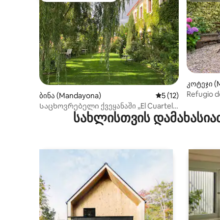
კოტეჯი (M
lón)
Refugio 
ბინა (Mandayona)
საშუალო შეფასება
5 (12)
სახლი რ
Საცხოვრებელი ქვეყანაში „El Cuartel
სახლისთვის დამახასია
del Río Dulce“