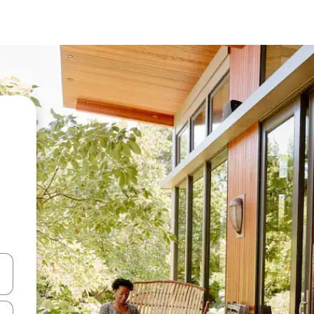
ციისთვის გამოიყენეთ კლავიშები ზემოთ/ქვემოთ მიმართული ისრებით 