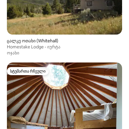
ცალკე ოთახი (Whitehall)
Homestake Lodge - იურტა
ოჯახი
სტუმართა რჩეული
სტუმართა რჩეული