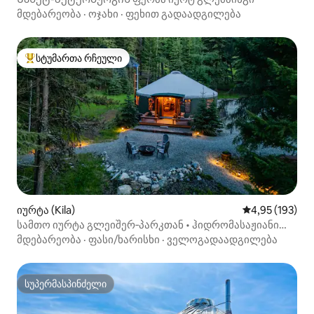
მდებარეობა
·
ოჯახი
·
ფეხით გადაადგილება
სტუმართა რჩეული
სტუმართა რჩეული მოწინავე ვარიანტი
იურტა (Kila)
საშუალო შეფა
4,95 (193)
სამთო იურტა გლეიშერ‑პარკთან • ჰიდრომასაჟიანი
აუზი და კონდიციონერი
მდებარეობა
·
ფასი/ხარისხი
·
ველოგადაადგილება
სუპერმასპინძელი
სუპერმასპინძელი