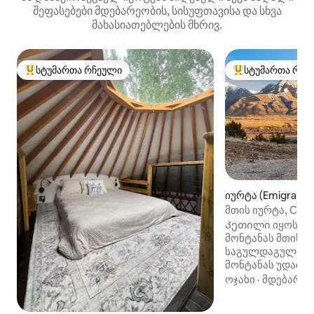
შეფასებები მდებარეობის, სისუფთავისა და სხვა
მახასიათებლების მხრივ.
სტუმართა რჩეული
სტუმართა რჩე
სტუმართა რჩეული მოწინავე ვარიანტი
სტუმართა რჩეული
იურტა (Emigrant)
მთის იურტა, Cond
Yellowstone Esca
Კეთილი იყოს თქ
მონტანას მთის 
საგულდაგულოდ 
მონტანას უდაბნ
ელეგანტურობასთ
ოჯახი
·
მდებარეო
ჰექტარზე, თოვ
მწვერვალების თ