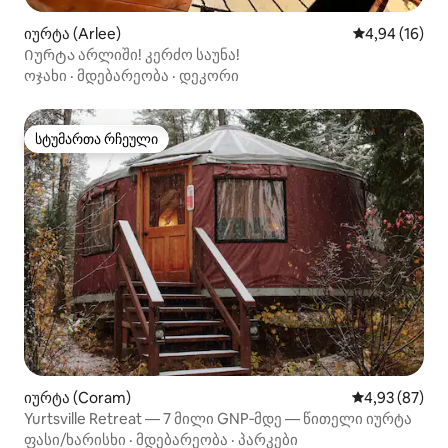
იურტა (Arlee)
საშუალო შეფ
4,94 (16)
Იურტა არლიში! კერძო საუნა!
ოჯახი
·
მდებარეობა
·
დეკორი
სტუმართა რჩეული
სტუმართა რჩეული
იურტა (Coram)
საშუალო შეფა
4,93 (87)
Yurtsville Retreat — 7 მილი GNP‑მდე — წითელი იურტა
ფასი/ხარისხი
·
მდებარეობა
·
პარკები