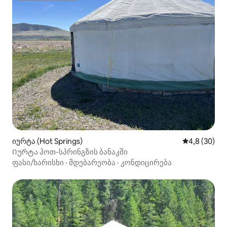
იურტა (Hot Springs)
საშუალო შეფ
4,8 (30)
Იურტა ჰოთ-სპრინგზის ბანაკში
ფასი/ხარისხი
·
მდებარეობა
·
კონდიცირება