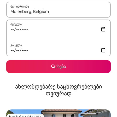
მდებარეობა
როცა შედეგები ხელმისაწვდომი გახდება, ნავიგაციისთვის გამ
შესვლა
გასვლა
ძიება
ახლომდებარე საცხოვრებლები
თვიურად