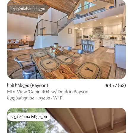
სუპერმასპინძელი
სუპერმასპინძელი
ხის სახლი (Payson)
საშუალო შეფ
4,77 (62)
Mtn-View 'Cabin 404' w/ Deck in Payson!
მდებარეობა
·
ოჯახი
·
Wi‑Fi
სტუმართა რჩეული
სტუმართა რჩეული