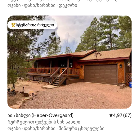
არიზონა
ოჯახი
·
ფასი/ხარისხი
·
დეკორი
სტუმართა რჩეული
სტუმართა რჩეული მოწინავე ვარიანტი
ხის სახლი (Heber-Overgaard)
საშუალო შეფა
4,97 (67)
Ჩურჩულით ფიჭვების ხის სახლი
ოჯახი
·
ფასი/ხარისხი
·
შინაური ცხოველები