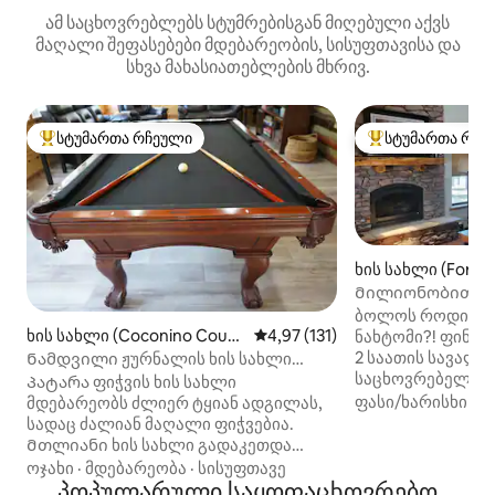
ამ საცხოვრებლებს სტუმრებისგან მიღებული აქვს
მაღალი შეფასებები მდებარეობის, სისუფთავისა და
სხვა მახასიათებლების მხრივ.
სტუმართა რჩეული
სტუმართა რჩე
სტუმართა რჩეული მოწინავე ვარიანტი
სტუმართა რჩეული
ხის სახლი (Forest
Მილიონობით ვა
სახლი რიმზე
ბოლოს როდის ნა
ხის სახლი (Coconino Count
საშუალო შეფასებაა 5‑დან 4,9
4,97 (131)
ნახტომი?! ფინიქსიდან სულ რაღაც
y)
2 საათის სავალზ
Ნამდვილი ჟურნალის ხის სახლი
საცხოვრებელი 0,
ტყეში აუზის მაგიდით და თამაშებით
Პატარა ფიჭვის ხის სახლი
გაშენებული და უ
ფასი/ხარისხი
·
ო
მდებარეობს ძლიერ ტყიან ადგილას,
ეროვნულ ტყეს ე
სადაც ძალიან მაღალი ფიჭვებია.
ისიამოვნეთ ოთხ
Მთლიანი ხის სახლი გადაკეთდა
ტბით თევზაობისთ
კომფორტისთვის და დასვენებისთვის
ოჯახი
·
მდებარეობა
·
სისუფთავე
ბილიკებით და უ
კასპერის ახალი ლეიბებით, ახალი
პოპულარული საყოფაცხოვრებო