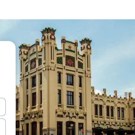
ციისთვის გამოიყენეთ კლავიშები ზემოთ/ქვემოთ მიმართული ისრებით 