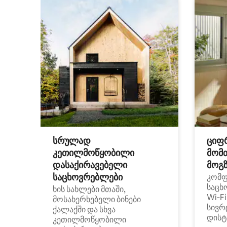
სრულად
ციფ
კეთილმოწყობილი
მომ
დასაქირავებელი
მოგზ
საცხოვრებლები
კომ
საცხ
ხის სახლები მთაში,
Wi‑F
მოსახერხებელი ბინები
სივრ
ქალაქში და სხვა
დისტ
კეთილმოწყობილი