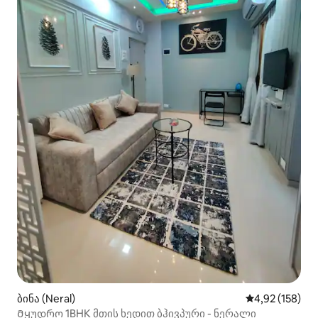
ბინა (Neral)
საშუალო შეფა
4,92 (158)
Მყუდრო 1BHK მთის ხედით ბჰივპური - ნერალი