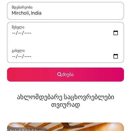
მდებარეობა
როცა შედეგები ხელმისაწვდომი გახდება, ნავიგაციისთვის გამ
შესვლა
გასვლა
ძიება
ახლომდებარე საცხოვრებლები
თვიურად