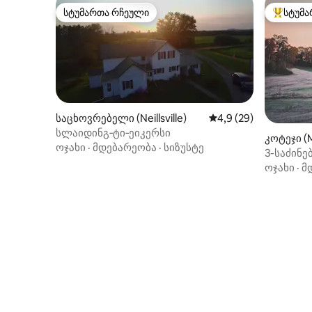
სტუმართა რჩეული
სტუმა
სტუმართა რჩეული
სტუმართ
საცხოვრებელი (Neillsville)
საშუალო შეფასებაა 
4,9 (29)
სლაიდინგ‑ტი‑ეიკერსი
კოტეჯი (
ოჯახი
·
მდებარეობა
·
სიზუსტე
3-საძინე
საცხოვრ
ოჯახი
·
მ