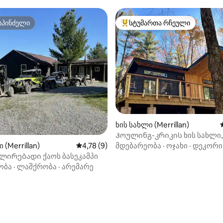
სპინძელი
სტუმართა რჩეული
სპინძელი
სტუმართა რჩეული მოწინავე ვ
ხის სახლი (Merrillan)
Ჰოულინგ-კრიკის ხის სახლი,
ჰეტფილდი, ბლექ-რივერის ჩ
 (Merrillan)
საშუალო შეფასებაა 5‑დან 4,78, 9 მიმოხ
4,78 (9)
მდებარეობა
·
ოჯახი
·
დეკორი
ირებადი ქაოს ბასეკამპი
ობა
·
ლაშქრობა
·
არემარე
ა 5‑დან 5, 59 მიმოხილვა