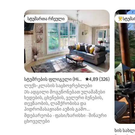
სტუმართა რჩეული
სტუმა
სტუმართა რჩეული
სტუმართ
სტუმრების ფლიგელი (Hixt
საშუალო შეფასებაა 5‑
4,89 (326)
on)
ლუქს-კლასის საცხოვრებლები
Ეს ადგილი მოგეწონებათ ულამაზესი
ხედების, ცხენების, ველური ბუნების,
თევზაობის, ლაშქრობისა და
ჰიდრომასაჟიანი აუზის გამო
დასასვენებლად, რომანტიკული
მდებარეობა
·
ფასი/ხარისხი
·
შინაური
დასვენებისთვის ან, უბრალოდ,
ცხოველები
გოგონების დროის გამო. ეს ადგილი
ხის სახლი 
იდეალურია როგორც წყვილებისთვის,