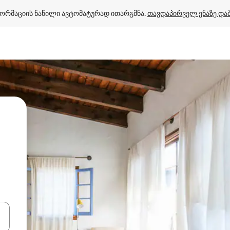
ორმაციის ნაწილი ავტომატურად ითარგმნა. 
თავდაპირველ ენაზე და
ციისთვის გამოიყენეთ კლავიშები ზემოთ/ქვემოთ მიმართული ისრებით 