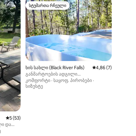
სტუმართა რჩეული
არიანტი
სტუმართა რჩეული
ილვა
ხის სახლი (Black River Falls)
საშუალო შეფასებაა 
4,86 (7)
განმარტოების ადგილი
წყვილებისთვის*ბუხარი*შშმ პირებისთვის
კომფორტი
·
საყოფ. პირობები
·
ადაპტირებული* შინაური
სიზუსტე
ცხოველებისთვის შესაფერისი
საშუალო შეფასებაა 5‑დან 5, 53 მიმოხილვა
5 (53)
ლი და
ე