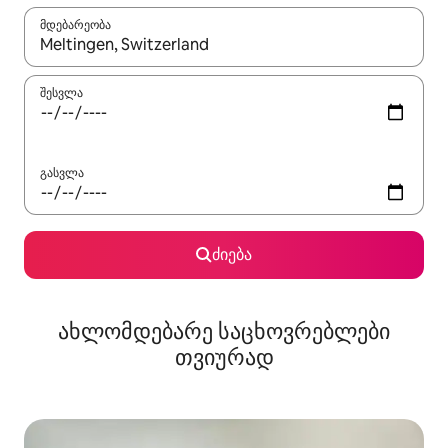
მდებარეობა
როცა შედეგები ხელმისაწვდომი გახდება, ნავიგაციისთვის გამ
შესვლა
გასვლა
ძიება
ახლომდებარე საცხოვრებლები
თვიურად