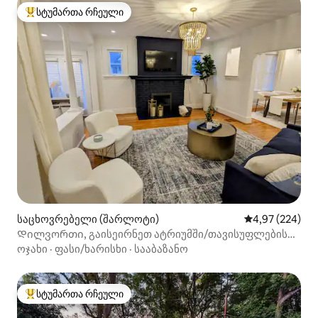
სტუმართა რჩეული
სტუმართა რჩეული მოწინავე ვარიანტი
საცხოვრებელი (შარლოტი)
საშუალო შეფას
4,97 (224)
Დილვორთი, გაისეირნეთ ატრიუმში/თავისუფლების
პარკში, პარკის ხედით!
ოჯახი
·
ფასი/ხარისხი
·
სააბაზანო
სტუმართა რჩეული
სტუმართა რჩეული მოწინავე ვარიანტი