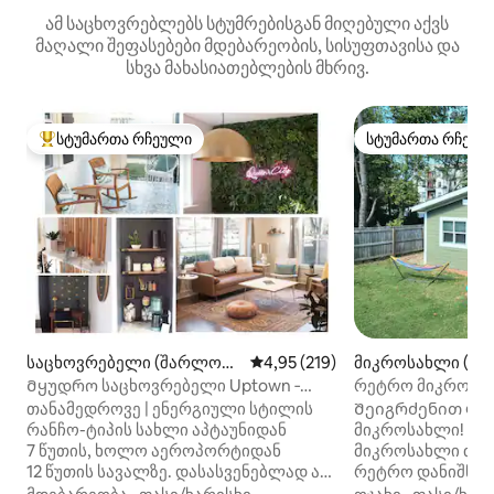
ამ საცხოვრებლებს სტუმრებისგან მიღებული აქვს
მაღალი შეფასებები მდებარეობის, სისუფთავისა და
სხვა მახასიათებლების მხრივ.
სტუმართა რჩეული
სტუმართა რჩეულ
სტუმართა რჩეული მოწინავე ვარიანტი
სტუმართა რჩეულ
საცხოვრებელი (შარლოტ
საშუალო შეფასებაა 5‑დან 4,9
4,95 (219)
მიკროსახლი (შ
ი)
Მყუდრო საცხოვრებელი Uptown ‑
რეტრო მიკროსა
დან, King & Queen ‑ ის საწოლებიდან 7
მიდვუდი★
თანამედროვე | ენერგიული სტილის
Შეიგრძენით ფუფ
წუთის სავალზე
რანჩო-ტიპის სახლი აპტაუნიდან
მიკროსახლი! 320 კვ. ფუტიანი
7 წუთის, ხოლო აეროპორტიდან
მიკროსახლი ძალ
12 წუთის სავალზე. დასასვენებლად ან
რეტრო დანიშნულ
სტუმრობისთვის! მშვიდი და
სადაც ყველაფერ