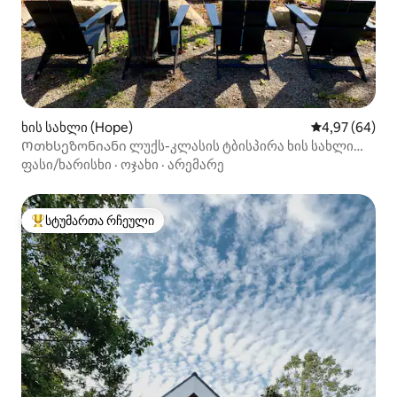
ხის სახლი (Hope)
საშუალო შეფა
4,97 (64)
Ოთხსეზონიანი ლუქს-კლასის ტბისპირა ხის სახლი
კამდენთან ახლოს
ფასი/ხარისხი
·
ოჯახი
·
არემარე
სტუმართა რჩეული
სტუმართა რჩეული მოწინავე ვარიანტი