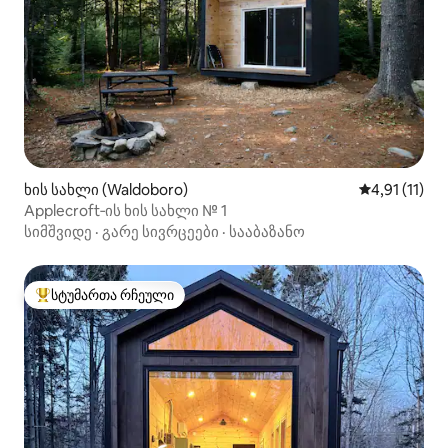
ხის სახლი (Waldoboro)
საშუალო შეფ
4,91 (11)
Applecroft‑ის ხის სახლი № 1
სიმშვიდე
·
გარე სივრცეები
·
სააბაზანო
სტუმართა რჩეული
სტუმართა რჩეული მოწინავე ვარიანტი