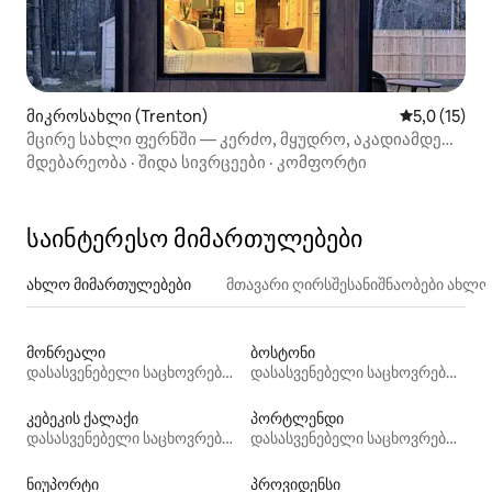
მიკროსახლი (Trenton)
საშუალო შე
5,0 (15)
მცირე სახლი ფერნში — კერძო, მყუდრო, აკადიამდე
რამდენიმე წუთის სავალზე
მდებარეობა
·
შიდა სივრცეები
·
კომფორტი
საინტერესო მიმართულებები
ახლო მიმართულებები
მთავარი ღირსშესანიშნაობები ახლ
მონრეალი
ბოსტონი
დასასვენებელი საცხოვრებლები
დასასვენებელი საცხოვრებლები
კებეკის ქალაქი
პორტლენდი
დასასვენებელი საცხოვრებლები
დასასვენებელი საცხოვრებლები
ნიუპორტი
პროვიდენსი