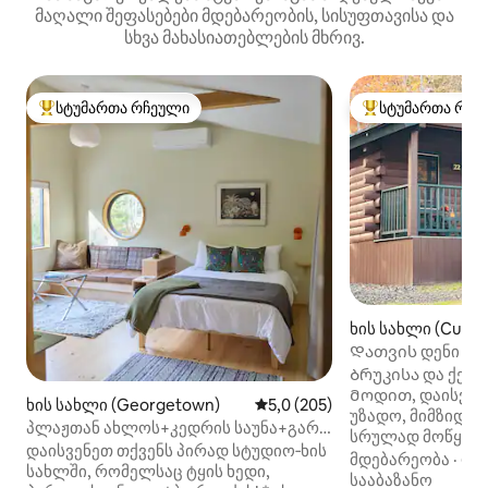
მაღალი შეფასებები მდებარეობის, სისუფთავისა და
სხვა მახასიათებლების მხრივ.
სტუმართა რჩეული
სტუმართა რჩე
სტუმართა რჩეული მოწინავე ვარიანტი
სტუმართა რჩეული
ხის სახლი (Cushi
Დათვის დენი Სა
სტუდიო მენის ხი
Ბრუკისა და ქედი
Მოდით, დაისვენე
ხის სახლი (Georgetown)
საშუალო შეფასებაა 5‑დან 5,
5,0 (205)
უზადო, მიმზიდვ
პლაჟთან ახლოს+კედრის საუნა+გარე
სრულად მოწყობი
საშხაპე+ტბორა+კოცონის დასანთები
დაისვენეთ თქვენს პირად სტუდიო‑ხის
სახლით! Ეს პატარა სტუდიო
მდებარეობა
·
ფა
ადგილი
სახლში, რომელსაც ტყის ხედი,
მდებარეობს 13 ჰე
სააბაზანო